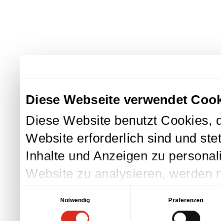
Diese Webseite verwendet Coo
Diese Website benutzt Cookies, d
Website erforderlich sind und st
Inhalte und Anzeigen zu personali
Website zu analysieren, werden n
Außerdem geben wir Information
Einwilligungsauswahl
Notwendig
Präferenzen
an unsere Partner für soziale Me